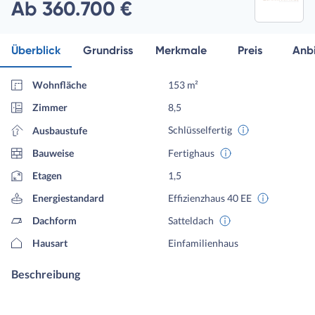
Ab 360.700 €
Überblick
Grundriss
Merkmale
Preis
Anbi
Wohnfläche
153 m²
Zimmer
8,5
Schlüsselfertig
Ausbaustufe
Bauweise
Fertighaus
Etagen
1,5
Energiestandard
Effizienzhaus 40 EE
Dachform
Satteldach
Hausart
Einfamilienhaus
Beschreibung