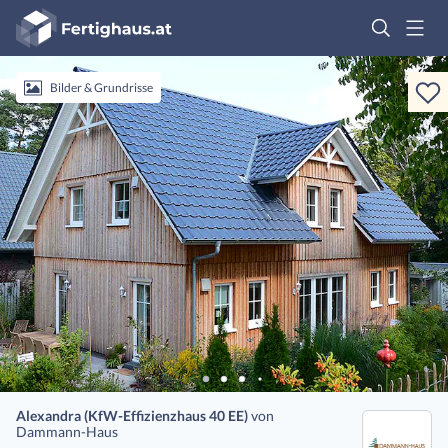
Fertighaus
Logo
Anmelden
Bilder & Grundrisse
Alexandra (KfW-Effizienzhaus 40 EE)
von
Dammann-Haus