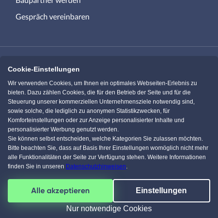
Gespräch vereinbaren
Cookie-Einstellungen
Immowelt.de
Bauen.de
Wir verwenden Cookies, um Ihnen ein optimales Webseiten-Erlebnis zu
bieten. Dazu zählen Cookies, die für den Betrieb der Seite und für die
Steuerung unserer kommerziellen Unternehmensziele notwendig sind,
Massivhaus.de
Bungalow.de
sowie solche, die lediglich zu anonymen Statistikzwecken, für
Komforteinstellungen oder zur Anzeige personalisierter Inhalte und
personalisierter Werbung genutzt werden.
Einfamilienhaus.de
Sie können selbst entscheiden, welche Kategorien Sie zulassen möchten.
Bitte beachten Sie, dass auf Basis Ihrer Einstellungen womöglich nicht mehr
alle Funktionalitäten der Seite zur Verfügung stehen. Weitere Informationen
finden Sie in unseren
Datenschutzhinweisen
.
Facebook
Pinterest
Instagram
YouTube
Alle akzeptieren
Einstellungen
4,5
/
5
von über
61591
Kunden
© 1996-2026 pw-Internet Solutions GmbH
Nur notwendige Cookies