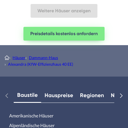
Weitere Häuser anzeigen
Preisdetails kostenlos anfordern
›
Häuser
›
Dammann-Haus
›
Alexandra (KfW-Effizienzhaus 40 EE)
Baustile
Hauspreise
Regionen
Neuest
Amerikanische Häuser
Alpenländische Häuser