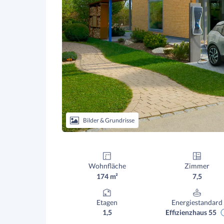
Bilder & Grundrisse
Wohnfläche
Zimmer
174 m²
7,5
Etagen
Energiestandard
1,5
Effizienzhaus 55