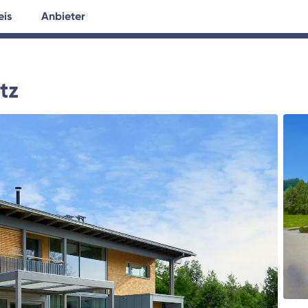
eis
Anbieter
tersuche
Hausplanung
Ratgeber
tz