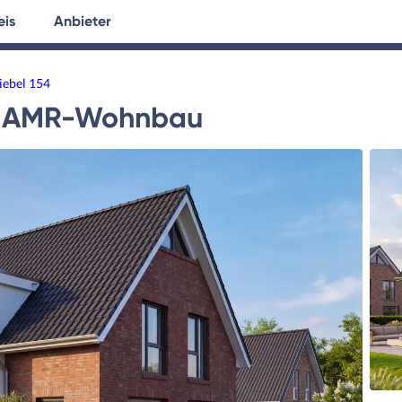
eis
Anbieter
tersuche
Hausplanung
Ratgeber
iebel 154
AMR-Wohnbau