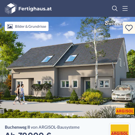
Fertighaus
Logo
Anmelden
Bilder & Grundrisse
Buchenweg II
von
ARGISOL-Bausysteme