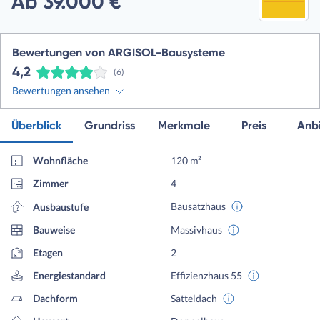
Ab 39.000 €
Bewertungen von ARGISOL-Bausysteme
4,2
(6)
Bewertungen ansehen
Überblick
Grundriss
Merkmale
Preis
Anbi
Wohnfläche
120 m²
Zimmer
4
Bausatzhaus
Ausbaustufe
Bauweise
Massivhaus
Etagen
2
Energiestandard
Effizienzhaus 55
Dachform
Satteldach