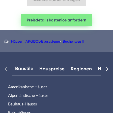
Preisdetails kostenlos anfordern
›
Häuser
›
ARGISOL-Bausysteme
›
Buchenweg II
Baustile
Hauspreise
Regionen
Neuest
Amerikanische Häuser
Alpenländische Häuser
Bauhaus-Häuser
Betonhäuser