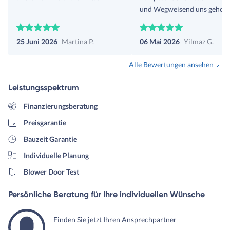
und Wegweisend uns geholf
Mir und meiner Frau ganz a
Perspektive eröffnet sehr zu
25 Juni 2026
Martina P.
06 Mai 2026
Yilmaz G.
Positiv. Freue mich auf die
nächsten Schritte mit Herrn 
Alle Bewertungen ansehen
Schubert.
Leistungsspektrum
Finanzierungsberatung
Preisgarantie
Bauzeit Garantie
Individuelle Planung
Blower Door Test
Persönliche Beratung für Ihre individuellen Wünsche
Finden Sie jetzt Ihren Ansprechpartner