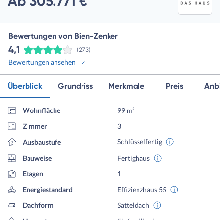
Ab 305.771 €
Bewertungen von Bien-Zenker
4,1
(273)
Bewertungen ansehen
Überblick
Grundriss
Merkmale
Preis
Anbi
Wohnfläche
99 m²
Zimmer
3
Schlüsselfertig
Ausbaustufe
Bauweise
Fertighaus
Etagen
1
Energiestandard
Effizienzhaus 55
Dachform
Satteldach