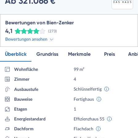
Ab 321.066 €
Bewertungen von Bien-Zenker
4,1
(273)
Bewertungen ansehen
Überblick
Grundriss
Merkmale
Preis
Anbi
Wohnfläche
99 m²
Zimmer
4
Schlüsselfertig
Ausbaustufe
Bauweise
Fertighaus
Etagen
1
Energiestandard
Effizienzhaus 55
Dachform
Flachdach