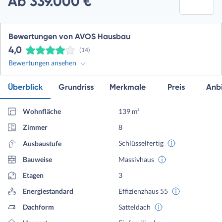
Ab 339.000 €
Bewertungen von AVOS Hausbau
4,0
(14)
Bewertungen ansehen
Überblick
Grundriss
Merkmale
Preis
Anbi
Wohnfläche
139 m²
Zimmer
8
Schlüsselfertig
Ausbaustufe
Bauweise
Massivhaus
Etagen
3
Energiestandard
Effizienzhaus 55
Dachform
Satteldach