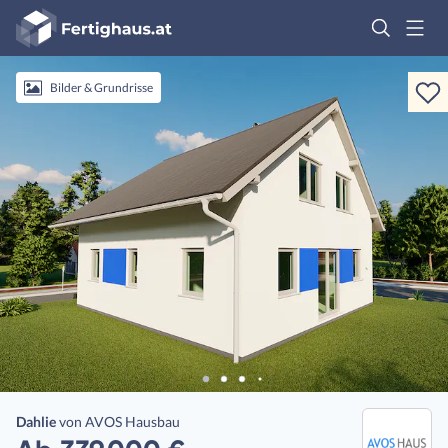
Fertighaus
Logo
Anmelden
Bilder & Grundrisse
Dahlie
von
AVOS Hausbau