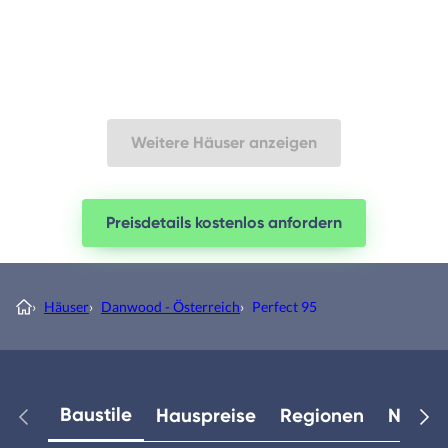
Weitere Häuser anzeigen
Preisdetails kostenlos anfordern
›
Häuser
›
Danwood - Österreich
›
Perfect 95
Baustile
Hauspreise
Regionen
Neuest