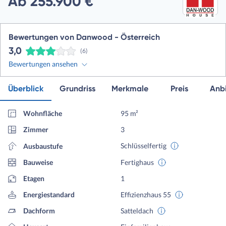
Ab 255.900 €
Bewertungen von Danwood - Österreich
3,0
(6)
Bewertungen ansehen
Überblick
Grundriss
Merkmale
Preis
Anbi
Wohnfläche
95 m²
Zimmer
3
Schlüsselfertig
Ausbaustufe
Bauweise
Fertighaus
Etagen
1
Energiestandard
Effizienzhaus 55
Dachform
Satteldach