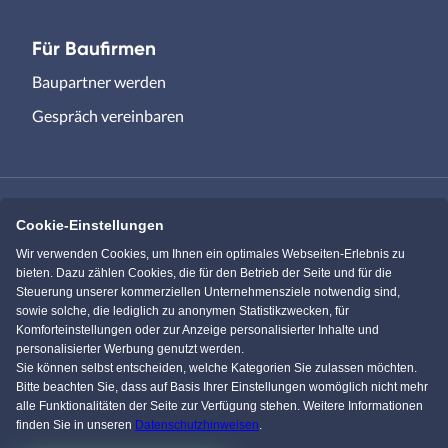
Für Baufirmen
Baupartner werden
Gespräch vereinbaren
Cookie-Einstellungen
Immowelt.de
Bauen.de
Wir verwenden Cookies, um Ihnen ein optimales Webseiten-Erlebnis zu
bieten. Dazu zählen Cookies, die für den Betrieb der Seite und für die
Steuerung unserer kommerziellen Unternehmensziele notwendig sind,
Massivhaus.de
Bungalow.de
sowie solche, die lediglich zu anonymen Statistikzwecken, für
Komforteinstellungen oder zur Anzeige personalisierter Inhalte und
personalisierter Werbung genutzt werden.
Einfamilienhaus.de
Sie können selbst entscheiden, welche Kategorien Sie zulassen möchten.
Bitte beachten Sie, dass auf Basis Ihrer Einstellungen womöglich nicht mehr
alle Funktionalitäten der Seite zur Verfügung stehen. Weitere Informationen
finden Sie in unseren
Datenschutzhinweisen
.