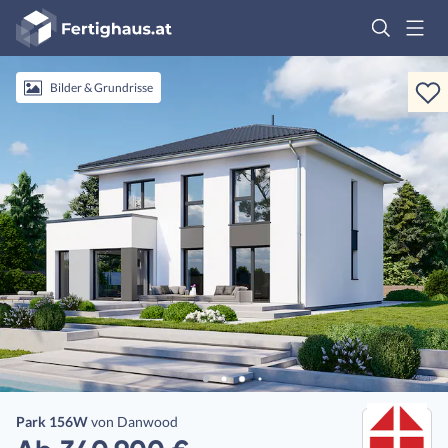
Fertighaus
Logo
Anmelden
Bilder & Grundrisse
Park 156W
von
Danwood