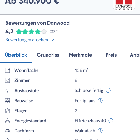
Ab 340.900 €
Bewertungen von Danwood
4,2
(374)
Bewertungen ansehen
Überblick
Grundriss
Merkmale
Preis
Anbi
Wohnfläche
156 m²
Zimmer
6
Schlüsselfertig
Ausbaustufe
Bauweise
Fertighaus
Etagen
2
Energiestandard
Effizienzhaus 40
Dachform
Walmdach