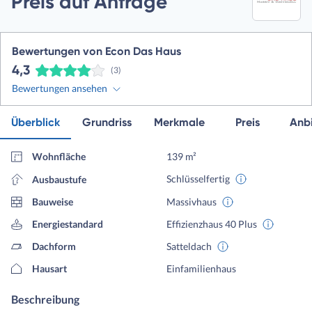
Preis auf Anfrage
Bewertungen von Econ Das Haus
4,3
(3)
Bewertungen ansehen
Überblick
Grundriss
Merkmale
Preis
Anbi
Wohnfläche
139 m²
Schlüsselfertig
Ausbaustufe
Bauweise
Massivhaus
Energiestandard
Effizienzhaus 40 Plus
Dachform
Satteldach
Hausart
Einfamilienhaus
Beschreibung