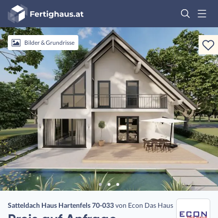
Fertighaus
Logo
Anmelden
Bilder & Grundrisse
Satteldach Haus Hartenfels 70-033
von
Econ Das Haus