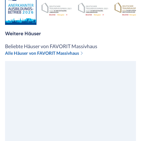
Bauprojekt aber aufgegeben,
es finanziell nicht vernünftig
darstellbar ist und man am 
viel zu wenig Haus für´s Gel
bekommt. Ich werde mein
Weitere Häuser
jetziges Haus daher
Beliebte Häuser von FAVORIT Massivhaus
modernisieren.
Alle Häuser von FAVORIT Massivhaus