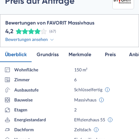
Preis auf Anfrage
Bewertungen von FAVORIT Massivhaus
4,2
(67)
Bewertungen ansehen
Überblick
Grundriss
Merkmale
Preis
Anbi
Wohnfläche
150 m²
Zimmer
6
Schlüsselfertig
Ausbaustufe
Bauweise
Massivhaus
Etagen
2
Energiestandard
Effizienzhaus 55
Dachform
Zeltdach