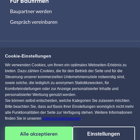
Für Baufirmen
Baupartner werden
Gespräch vereinbaren
Cookie-Einstellungen
Immowelt.de
Bauen.de
Wir verwenden Cookies, um Ihnen ein optimales Webseiten-Erlebnis zu
bieten. Dazu zählen Cookies, die für den Betrieb der Seite und für die
Steuerung unserer kommerziellen Unternehmensziele notwendig sind,
Massivhaus.de
Bungalow.de
sowie solche, die lediglich zu anonymen Statistikzwecken, für
Komforteinstellungen oder zur Anzeige personalisierter Inhalte und
personalisierter Werbung genutzt werden.
Einfamilienhaus.de
Sie können selbst entscheiden, welche Kategorien Sie zulassen möchten.
Bitte beachten Sie, dass auf Basis Ihrer Einstellungen womöglich nicht mehr
alle Funktionalitäten der Seite zur Verfügung stehen. Weitere Informationen
finden Sie in unseren
Datenschutzhinweisen
.
KI Chat
Facebook
Pinterest
Instagram
YouTube
Alle akzeptieren
Einstellungen
4,5
/
5
von über
61595
Kunden