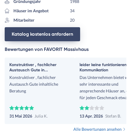
Gründungsjahr
1988
Häuser im Angebot
34
Mitarbeiter
20
Katalog kostenlos anfordern
Bewertungen von FAVORIT Massivhaus
Konstruktiver , fachlicher
leider keine funktionierend
Austausch Gute in...
Kommunikation
Konstruktiver , fachlicher
Das Unternehmen bietet wir
Austausch Gute inhaltliche
sehr interessante und
Beratung
ansprechende Häuser an, es 
für jeden Geschmack etwas
dabei! Der Katalog ist
übersichtlich und informati
31 Mai 2026
Julia K.
13 Apr. 2026
Stefan B.
aufgebaut und auch an der
Baubeschreibung gibt´s kau
Alle Bewertungen ansehen