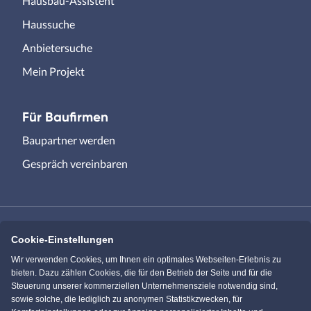
Hausbau-Assistent
Haussuche
Anbietersuche
Mein Projekt
Für Baufirmen
Baupartner werden
Gespräch vereinbaren
Cookie-Einstellungen
Immowelt.de
Bauen.de
Wir verwenden Cookies, um Ihnen ein optimales Webseiten-Erlebnis zu
bieten. Dazu zählen Cookies, die für den Betrieb der Seite und für die
Steuerung unserer kommerziellen Unternehmensziele notwendig sind,
Massivhaus.de
Bungalow.de
sowie solche, die lediglich zu anonymen Statistikzwecken, für