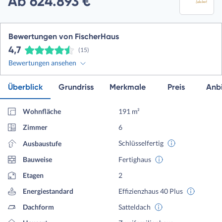
Ab 624.893 €
Bewertungen von FischerHaus
4,7
(15)
Bewertungen ansehen
Überblick
Grundriss
Merkmale
Preis
Anbi
Wohnfläche
191 m²
Zimmer
6
Schlüsselfertig
Ausbaustufe
Bauweise
Fertighaus
Etagen
2
Energiestandard
Effizienzhaus 40 Plus
Dachform
Satteldach