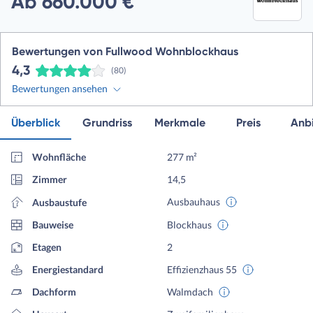
Ab 660.000 €
Bewertungen von Fullwood Wohnblockhaus
4,3
(80)
Bewertungen ansehen
Überblick
Grundriss
Merkmale
Preis
Anbi
Wohnfläche
277 m²
Zimmer
14,5
Ausbauhaus
Ausbaustufe
Bauweise
Blockhaus
Etagen
2
Energiestandard
Effizienzhaus 55
Dachform
Walmdach