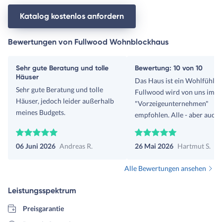
Katalog kostenlos anfordern
Bewertungen von Fullwood Wohnblockhaus
Sehr gute Beratung und tolle
Bewertung: 10 von 10
Häuser
Das Haus ist ein Wohlfühlt
Sehr gute Beratung und tolle
Fullwood wird von uns imme
Häuser, jedoch leider außerhalb
"Vorzeigeunternehmen"
meines Budgets.
empfohlen. Alle - aber auch
wirklich alle - Zusagen wur
eingehalten, und die
06 Juni 2026
Andreas R.
26 Mai 2026
Hartmut S.
Umsetzung/Installation war
perfekt. Bautrupp Müller gil
Alle Bewertungen ansehen
unser Dank dafür. Herr Böttcher
hat uns immer sehr gut bera
Leistungsspektrum
und unterstützt, dafür gilt u
besonderer Dank. Finanziell
Preisgarantie
wurde es zum Schluß etwas 