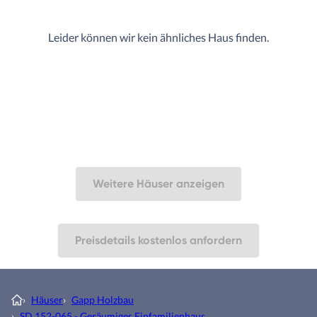
Leider können wir kein ähnliches Haus finden.
Weitere Häuser anzeigen
Preisdetails kostenlos anfordern
›
Häuser
›
Gapp Holzbau
›
SD 152-065 - Geräumiges Einfamilienhaus