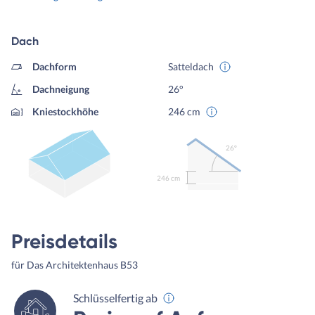
Dach
Dachform
Satteldach
Dachneigung
26°
Kniestockhöhe
246 cm
26º
246 cm
Preisdetails
für Das Architektenhaus B53
Schlüsselfertig ab