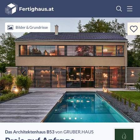
Fertighaus
Logo
Anmelden
Bilder & Grundrisse
Das Architektenhaus B53
von
GRUBER.HAUS