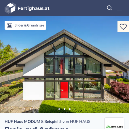
Fertighaus
Logo
Anmelden
Bilder & Grundrisse
HUF Haus MODUM 8 Beispiel 5
von
HUF HAUS