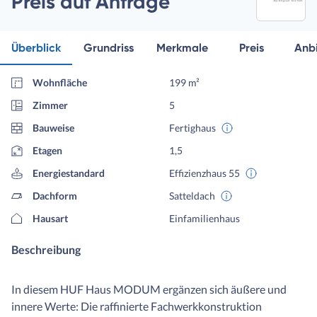
Preis auf Anfrage
Überblick
Grundriss
Merkmale
Preis
Anbi
Wohnfläche
199 m²
Zimmer
5
Bauweise
Fertighaus
Etagen
1,5
Energiestandard
Effizienzhaus 55
Dachform
Satteldach
Hausart
Einfamilienhaus
Beschreibung
In diesem HUF Haus MODUM ergänzen sich äußere und
innere Werte: Die raffinierte Fachwerkkonstruktion