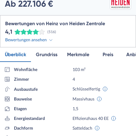
Ab 227.106 €
Bewertungen von Heinz von Heiden Zentrale
4,1
(516)
Bewertungen ansehen
Überblick
Grundriss
Merkmale
Preis
Anbi
Wohnfläche
103 m²
Zimmer
4
Schlüsselfertig
Ausbaustufe
Bauweise
Massivhaus
Etagen
1,5
Energiestandard
Effizienzhaus 40 EE
Dachform
Satteldach