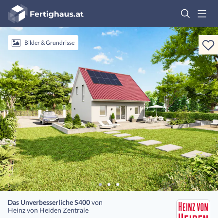
Fertighaus
Logo
Anmelden
Bilder & Grundrisse
Das Unverbesserliche S400
von
Heinz von Heiden Zentrale