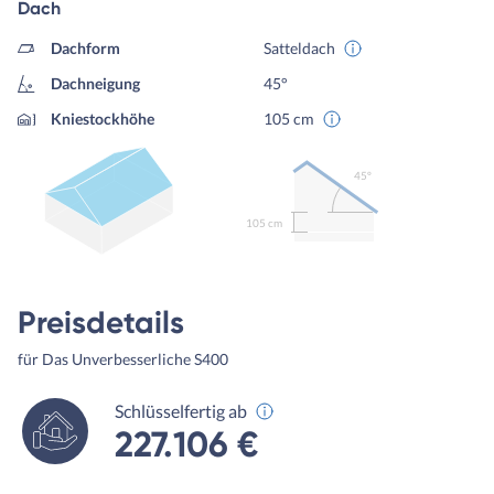
Dach
Dachform
Satteldach
Dachneigung
45°
Kniestockhöhe
105 cm
45º
105 cm
Preisdetails
für Das Unverbesserliche S400
Schlüsselfertig ab
227.106 €