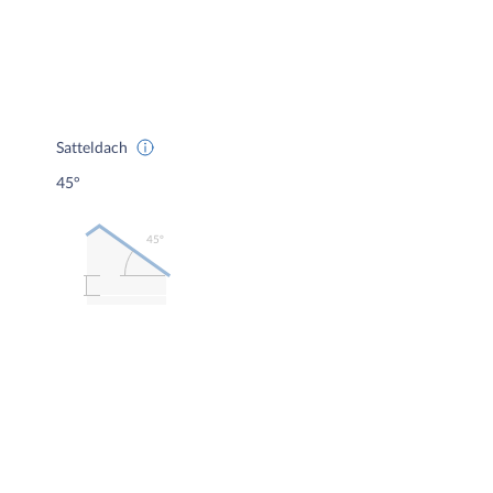
Satteldach
45°
45º