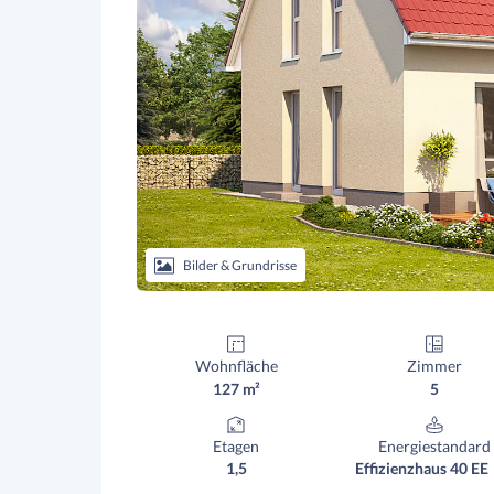
Bilder & Grundrisse
Wohnfläche
Zimmer
127 m²
5
Etagen
Energiestandard
1,5
Effizienzhaus 40 EE