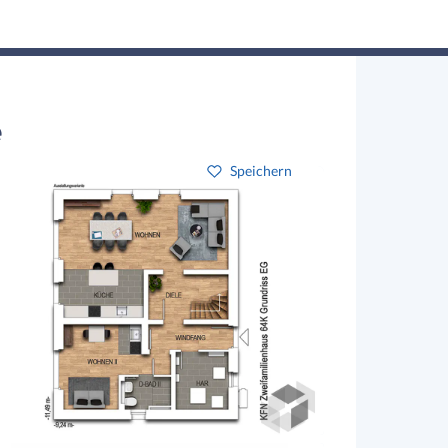
Hausbau-Assistent
Suchen
Mein Profil
Baupartner
Anmelden
e
Speichern