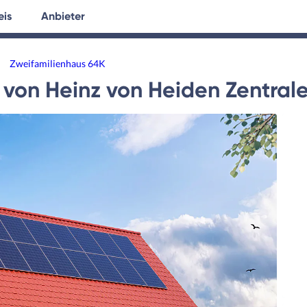
eis
Anbieter
tersuche
Hausplanung
Ratgeber
Zweifamilienhaus 64K
von
Heinz von Heiden Zentral