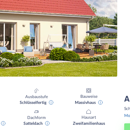
Bauweise
Ausbaustufe
A
Massivhaus
Schlüsselfertig
Sch
Mon
Hausart
Dachform
Zweifamilienhaus
Satteldach