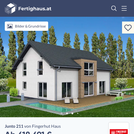
Fertighaus
Logo
Anmelden
Bilder & Grundrisse
Junto 211
von
Fingerhut Haus