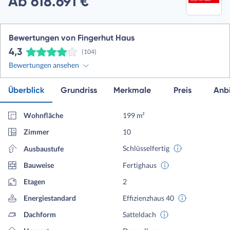
Ab 618.691 €
Bewertungen von Fingerhut Haus
4,3
(104)
Bewertungen ansehen
Überblick
Grundriss
Merkmale
Preis
Anbi
Wohnfläche
199 m²
Zimmer
10
Schlüsselfertig
Ausbaustufe
Bauweise
Fertighaus
Etagen
2
Energiestandard
Effizienzhaus 40
Dachform
Satteldach