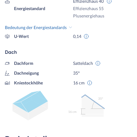
Effizienzhaus 40
Energiestandard
Effizienzhaus 55
Plusenergiehaus
Bedeutung der Energiestandards
U-Wert
0,14
Dach
Dachform
Satteldach
Dachneigung
35°
Kniestockhöhe
16 cm
35º
16 cm