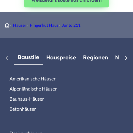
Preisdetails kostenlos anfordern
›
Häuser
›
Fingerhut Haus
›
Junto 211
Baustile
Hauspreise
Regionen
Neuest
Amerikanische Häuser
Alpenländische Häuser
Bauhaus-Häuser
Betonhäuser