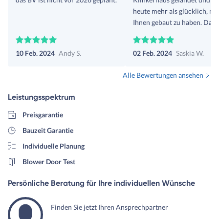
heute mehr als glücklich, mi
Ihnen gebaut zu haben. Dam
waren wir erst bei einer
namenhaften Franchise-
10 Feb. 2024
Andy S.
02 Feb. 2024
Saskia W.
Baufirma, da wir sonst (so
dachten wir) nicht an die
Alle Bewertungen ansehen
Grundstücke ran gekommen
wären. Wir haben nach
Leistungsspektrum
Unterschrift schnell
mitbekommen, wie dort der
Preisgarantie
läuft. Es warteten auf uns;
Bauzeit Garantie
versteckte Kosten, keine
Individuelle Planung
Transparenz, sittenwidrige
Verträge und vieles Schlechte
Blower Door Test
mehr. Es war wie ein Fass o
Boden. Man sagte uns am En
Persönliche Beratung für Ihre individuellen Wünsche
als wir uns trennten, dass u
Ansprüche für den Ihre
Finden Sie jetzt Ihren Ansprechpartner
Haustypen viel zu hoch und