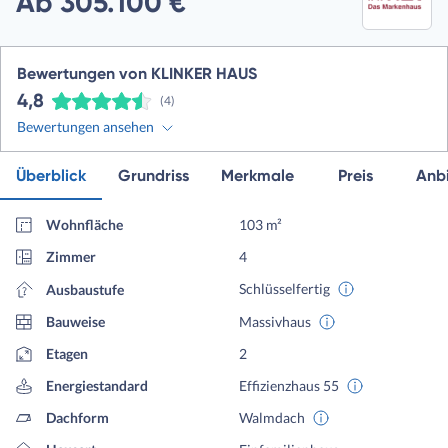
Ab 305.100 €
Bewertungen von KLINKER HAUS
4,8
(4)
Bewertungen ansehen
Überblick
Grundriss
Merkmale
Preis
Anbi
Wohnfläche
103 m²
Zimmer
4
Schlüsselfertig
Ausbaustufe
Bauweise
Massivhaus
Etagen
2
Energiestandard
Effizienzhaus 55
Dachform
Walmdach