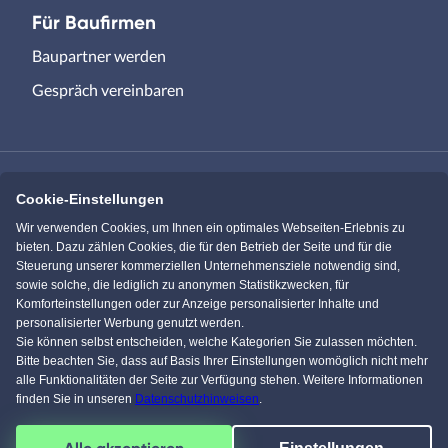
Für Baufirmen
Baupartner werden
Gespräch vereinbaren
Cookie-Einstellungen
Immowelt.de
Bauen.de
Wir verwenden Cookies, um Ihnen ein optimales Webseiten-Erlebnis zu
bieten. Dazu zählen Cookies, die für den Betrieb der Seite und für die
Steuerung unserer kommerziellen Unternehmensziele notwendig sind,
Massivhaus.de
Bungalow.de
sowie solche, die lediglich zu anonymen Statistikzwecken, für
Komforteinstellungen oder zur Anzeige personalisierter Inhalte und
personalisierter Werbung genutzt werden.
Einfamilienhaus.de
Sie können selbst entscheiden, welche Kategorien Sie zulassen möchten.
Bitte beachten Sie, dass auf Basis Ihrer Einstellungen womöglich nicht mehr
alle Funktionalitäten der Seite zur Verfügung stehen. Weitere Informationen
finden Sie in unseren
Datenschutzhinweisen
.
Facebook
Pinterest
Instagram
YouTube