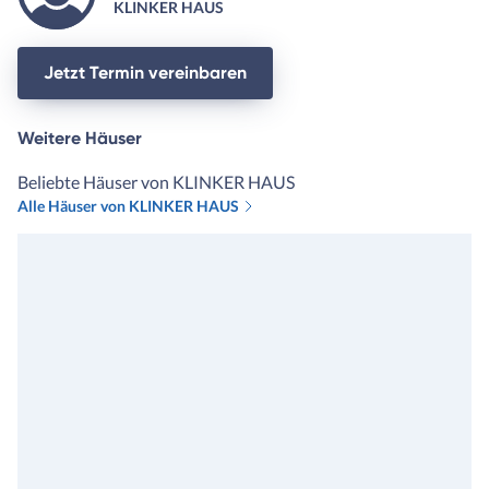
KLINKER HAUS
individuell waren und man h
uns niemals als Kunden unte
Vertrag nehmen dürfen. Ha
Jetzt Termin vereinbaren
sie aber, da der Vertrieb so
geldgierig ist, dass weitestg
Weitere Häuser
alles mitgenommen wird. Dank
unserm Finanzierer sind wir
Beliebte Häuser von KLINKER HAUS
bei Klinkerhaus gelandet. Hi
Alle Häuser von KLINKER HAUS
haben wir vor Unterschrift
bereits alles prüfen und
besprechen können und hier
wurde uns bewusst, wieviel 
man sich nehmen sollte am
Anfang um alle Wünsche
abzufragen und uns somit ei
konkretes und korrektes An
nach unseren Vorstellungen
machen zu können. Da hieß 
nicht,: und nun hätten wir g