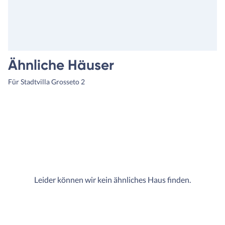
noch 10T Euro dafür und 7T
hierfür, wie zuvor. Auch hab
den Ihre Häuser von vornhe
gleich eine bessere Qualität,
höheren Standard und
Ausstattung etc. Und der H
Ähnliche Häuser
kommt nicht; Am Ende koste
es sogar weniger als der erst
Für Stadtvilla Grosseto 2
Bauvertrag und unsere
Bausachverständigen waren
mehr als happy. Wir auch, w
hatten keine überraschten
Kosten mehr, ein Budget üb
und konnten somit zügig mit
Außenanlage starten. Darau
entstand Haus und Garten m
Leider können wir kein ähnliches Haus finden.
Herz.