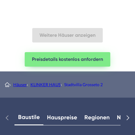
Weitere Häuser anzeigen
Preisdetails kostenlos anfordern
›
Häuser
›
KLINKER HAUS
›
Stadtvilla Grosseto 2
Baustile
Hauspreise
Regionen
Neuest