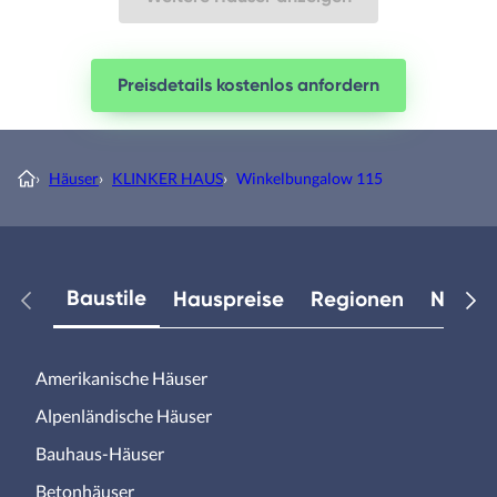
Preisdetails kostenlos anfordern
›
Häuser
›
KLINKER HAUS
›
Winkelbungalow 115
Baustile
Hauspreise
Regionen
Neuest
Amerikanische Häuser
Alpenländische Häuser
Bauhaus-Häuser
Betonhäuser