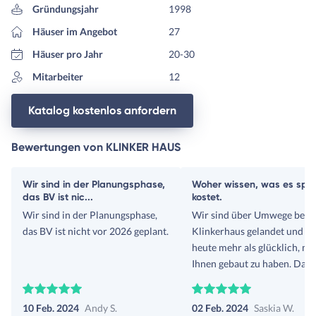
Gründungsjahr
1998
Häuser im Angebot
27
Häuser pro Jahr
20-30
Mitarbeiter
12
Katalog kostenlos anfordern
Bewertungen von KLINKER HAUS
Wir sind in der Planungsphase,
Woher wissen, was es spä
das BV ist nic...
kostet.
Wir sind in der Planungsphase,
Wir sind über Umwege bei
das BV ist nicht vor 2026 geplant.
Klinkerhaus gelandet und si
heute mehr als glücklich, mi
Ihnen gebaut zu haben. Dam
waren wir erst bei einer
namenhaften Franchise-
10 Feb. 2024
Andy S.
02 Feb. 2024
Saskia W.
Baufirma, da wir sonst (so