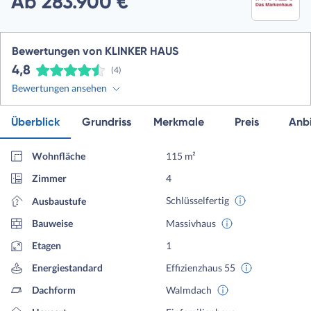
Ab 283.900 €
Bewertungen von KLINKER HAUS
4,8
(4)
Bewertungen ansehen
Überblick
Grundriss
Merkmale
Preis
Anbi
Wohnfläche
115 m²
Zimmer
4
Schlüsselfertig
Ausbaustufe
Bauweise
Massivhaus
Etagen
1
Energiestandard
Effizienzhaus 55
Dachform
Walmdach