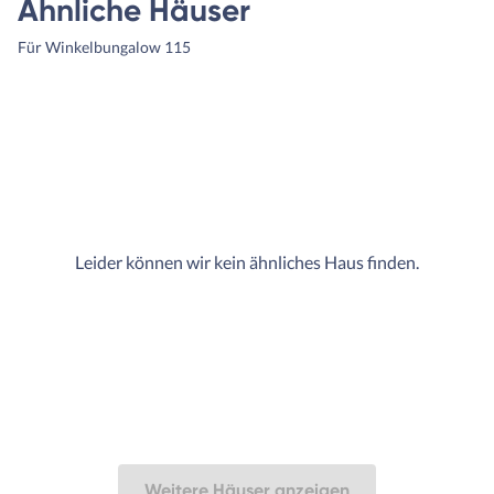
Ähnliche Häuser
kommt nicht; Am Ende koste
es sogar weniger als der erst
Für Winkelbungalow 115
Bauvertrag und unsere
Bausachverständigen waren
mehr als happy. Wir auch, w
hatten keine überraschten
Kosten mehr, ein Budget üb
und konnten somit zügig mit
Außenanlage starten. Darau
entstand Haus und Garten m
Leider können wir kein ähnliches Haus finden.
Herz.
Weitere Häuser anzeigen