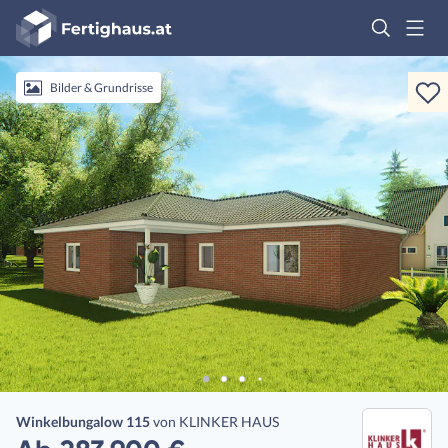
Fertighaus
Logo
Anmelden
Bilder & Grundrisse
Winkelbungalow 115
von
KLINKER HAUS