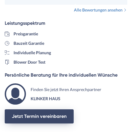
dachten wir) nicht an die
Alle Bewertungen ansehen
Grundstücke ran gekommen
wären. Wir haben nach
Leistungsspektrum
Unterschrift schnell
mitbekommen, wie dort der
Preisgarantie
läuft. Es warteten auf uns;
Bauzeit Garantie
versteckte Kosten, keine
Individuelle Planung
Transparenz, sittenwidrige
Verträge und vieles Schlechte
Blower Door Test
mehr. Es war wie ein Fass o
Boden. Man sagte uns am En
Persönliche Beratung für Ihre individuellen Wünsche
als wir uns trennten, dass u
Ansprüche für den Ihre
Finden Sie jetzt Ihren Ansprechpartner
Haustypen viel zu hoch und
KLINKER HAUS
individuell waren und man h
uns niemals als Kunden unte
Vertrag nehmen dürfen. Ha
Jetzt Termin vereinbaren
sie aber, da der Vertrieb so
geldgierig ist, dass weitestg