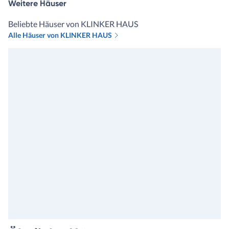
Weitere Häuser
alles mitgenommen wird. Dank
unserm Finanzierer sind wir
Beliebte Häuser von KLINKER HAUS
bei Klinkerhaus gelandet. Hi
Alle Häuser von KLINKER HAUS
haben wir vor Unterschrift
bereits alles prüfen und
besprechen können und hier
wurde uns bewusst, wieviel 
man sich nehmen sollte am
Anfang um alle Wünsche
abzufragen und uns somit ei
konkretes und korrektes An
nach unseren Vorstellungen
machen zu können. Da hieß 
nicht,: und nun hätten wir g
noch 10T Euro dafür und 7T
hierfür, wie zuvor. Auch hab
den Ihre Häuser von vornhe
gleich eine bessere Qualität,
höheren Standard und
Ausstattung etc. Und der H