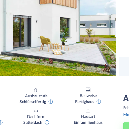
Bauweise
Ausbaustufe
A
Fertighaus
Schlüsselfertig
Sch
Mon
Hausart
Dachform
Einfamilienhaus
Satteldach