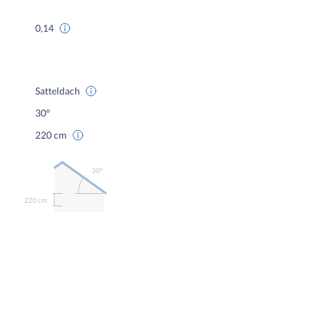
0,14
Satteldach
30°
220 cm
30º
220 cm