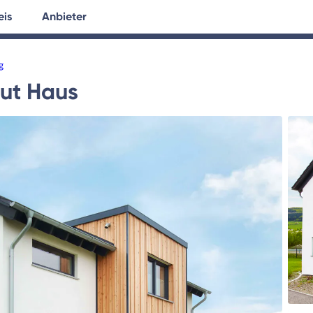
eis
Anbieter
tersuche
Hausplanung
Ratgeber
g
hut Haus