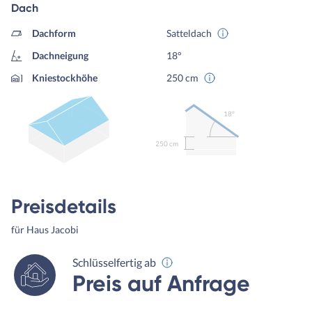
Dach
Dachform
Satteldach
Dachneigung
18°
Kniestockhöhe
250 cm
18º
250 cm
Preisdetails
für Haus Jacobi
Schlüsselfertig ab
Preis auf Anfrage