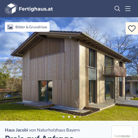
Fertighaus
Logo
Anmelden
Bilder & Grundrisse
Haus Jacobi
von
Naturholzhaus Bayern