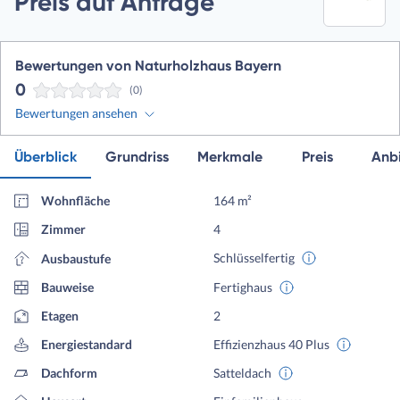
Preis auf Anfrage
Bewertungen von Naturholzhaus Bayern
0
(0)
Bewertungen ansehen
Überblick
Grundriss
Merkmale
Preis
Anbi
Wohnfläche
164 m²
Zimmer
4
Schlüsselfertig
Ausbaustufe
Bauweise
Fertighaus
Etagen
2
Energiestandard
Effizienzhaus 40 Plus
Dachform
Satteldach