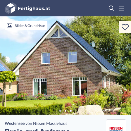
Fertighaus
Logo
Anmelden
Bilder & Grundrisse
Westensee
von
Nissen Massivhaus