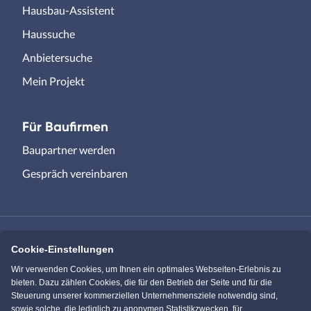
Hausbau-Assistent
Haussuche
Anbietersuche
Mein Projekt
Für Baufirmen
Baupartner werden
Gespräch vereinbaren
Cookie-Einstellungen
Immowelt.de
Bauen.de
Wir verwenden Cookies, um Ihnen ein optimales Webseiten-Erlebnis zu
bieten. Dazu zählen Cookies, die für den Betrieb der Seite und für die
Steuerung unserer kommerziellen Unternehmensziele notwendig sind,
Massivhaus.de
Bungalow.de
sowie solche, die lediglich zu anonymen Statistikzwecken, für