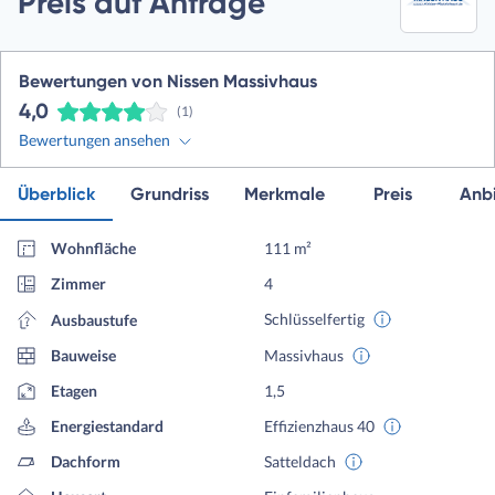
Preis auf Anfrage
Bewertungen von Nissen Massivhaus
4,0
(1)
Bewertungen ansehen
Überblick
Grundriss
Merkmale
Preis
Anbi
Wohnfläche
111 m²
Zimmer
4
Schlüsselfertig
Ausbaustufe
Bauweise
Massivhaus
Etagen
1,5
Energiestandard
Effizienzhaus 40
Dachform
Satteldach