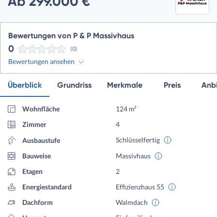
Ab 299.000 €
Bewertungen von P & P Massivhaus
0
(0)
Bewertungen ansehen
Überblick
Grundriss
Merkmale
Preis
Anbi
Wohnfläche
124 m²
Zimmer
4
Schlüsselfertig
Ausbaustufe
Bauweise
Massivhaus
Etagen
2
Energiestandard
Effizienzhaus 55
Dachform
Walmdach