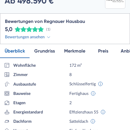
Ab 498.590 €
Bewertungen von Regnauer Hausbau
5,0
(1)
Bewertungen ansehen
Überblick
Grundriss
Merkmale
Preis
Anbi
Wohnfläche
172 m²
Zimmer
8
Schlüsselfertig
Ausbaustufe
Bauweise
Fertighaus
Etagen
2
Energiestandard
Effizienzhaus 55
Dachform
Satteldach