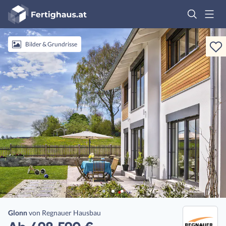
Fertighaus
Logo
Anmelden
Bilder & Grundrisse
Glonn
von
Regnauer Hausbau