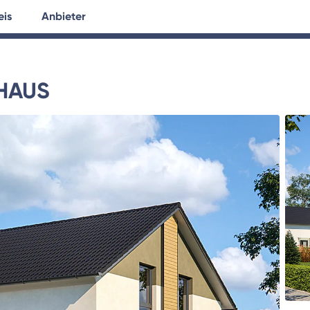
eis
Anbieter
tersuche
Hausplanung
Ratgeber
HAUS