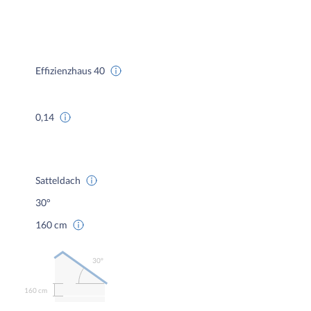
Effizienzhaus 40
0,14
Satteldach
30°
160 cm
30º
160 cm