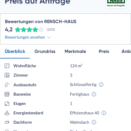
Preis auf Anfrage
Bewertungen von RENSCH-HAUS
4,2
(243)
Bewertungen ansehen
Überblick
Grundriss
Merkmale
Preis
Anbi
Wohnfläche
124 m²
Zimmer
3
Schlüsselfertig
Ausbaustufe
Bauweise
Fertighaus
Etagen
1
Energiestandard
Effizienzhaus 40
Dachform
Walmdach