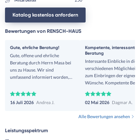
Katalog kostenlos anfordern
Bewertungen von RENSCH-HAUS
Gute, ehrliche Beratung!
Kompetente, interessante
Beratung
Gute, offene und ehrliche
Interssante Einblicke in die
Beratung durch Herrn Masa bei
verschiedenen Möglichkeite
uns zu Hause. Wir sind
zum Einbringen der eignen
umfassend informiert worden,
Wünsche. Kompetente Berat
und haben einen postiven
Klare Erklärungen zum Auf
Eindruck von dem Unternehmen
der Fertighausstruktur und
und den Häusern.
16 Juli 2026
Andrea J.
02 Mai 2026
Dagmar A.
Ablauf des Hausbaus. Ein B
in der Fertighauswelt werde
Alle Bewertungen ansehen
vornehmen.
Leistungsspektrum