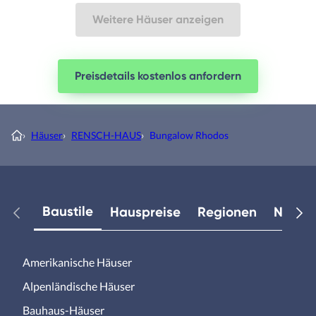
Weitere Häuser anzeigen
Preisdetails kostenlos anfordern
›
Häuser
›
RENSCH-HAUS
›
Bungalow Rhodos
Baustile
Hauspreise
Regionen
Neuest
Amerikanische Häuser
Alpenländische Häuser
Bauhaus-Häuser