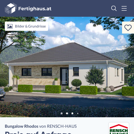
Fertighaus
Logo
Anmelden
Bilder & Grundrisse
Bungalow Rhodos
von
RENSCH-HAUS