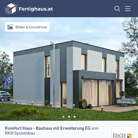
Fertighaus
Logo
Anmelden
Bilder & Grundrisse
Komfort Haus - Bauhaus mit Erweiterung EG
von
RKR Systembau