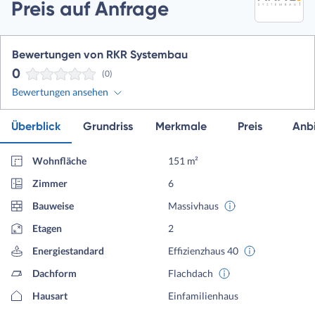
Preis auf Anfrage
Bewertungen von RKR Systembau
0
(0)
Bewertungen ansehen
Überblick
Grundriss
Merkmale
Preis
Anbi
Wohnfläche
151 m²
Zimmer
6
Bauweise
Massivhaus
Etagen
2
Energiestandard
Effizienzhaus 40
Dachform
Flachdach
Hausart
Einfamilienhaus