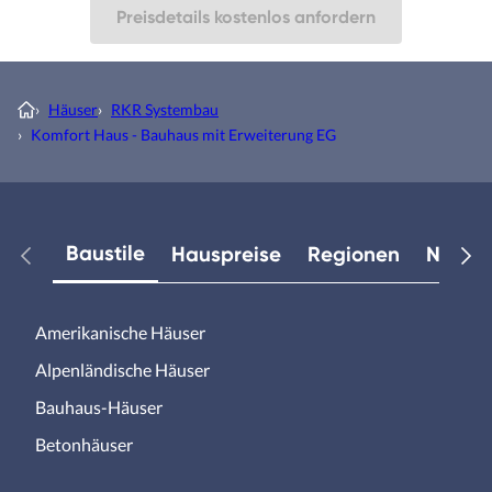
Preisdetails kostenlos anfordern
›
Häuser
›
RKR Systembau
›
Komfort Haus - Bauhaus mit Erweiterung EG
Baustile
Hauspreise
Regionen
Neuest
Amerikanische Häuser
Alpenländische Häuser
Bauhaus-Häuser
Betonhäuser