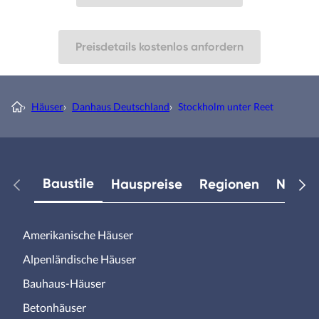
Preisdetails kostenlos anfordern
›
Häuser
›
Danhaus Deutschland
›
Stockholm unter Reet
Baustile
Hauspreise
Regionen
Neuest
Amerikanische Häuser
Alpenländische Häuser
Bauhaus-Häuser
Betonhäuser