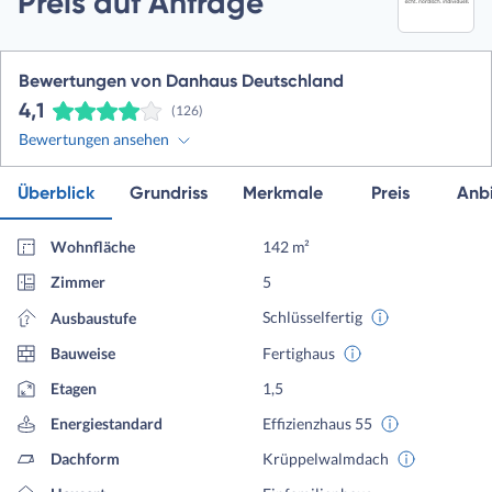
Preis auf Anfrage
Bewertungen von Danhaus Deutschland
4,1
(126)
Bewertungen ansehen
Überblick
Grundriss
Merkmale
Preis
Anbi
Wohnfläche
142 m²
Zimmer
5
Schlüsselfertig
Ausbaustufe
Bauweise
Fertighaus
Etagen
1,5
Energiestandard
Effizienzhaus 55
Dachform
Krüppelwalmdach