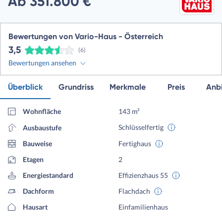
Ab 351.800 €
Bewertungen von Vario-Haus - Österreich
3,5
(6)
Bewertungen ansehen
Überblick
Grundriss
Merkmale
Preis
Anbi
Wohnfläche
143 m²
Schlüsselfertig
Ausbaustufe
Bauweise
Fertighaus
Etagen
2
Energiestandard
Effizienzhaus 55
Dachform
Flachdach
Hausart
Einfamilienhaus