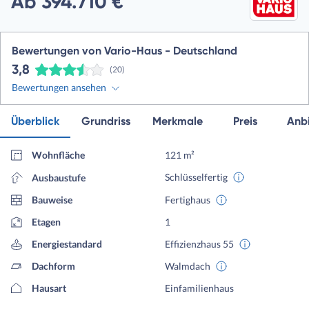
Ab 394.710 €
Bewertungen von Vario-Haus - Deutschland
3,8
(20)
Bewertungen ansehen
Überblick
Grundriss
Merkmale
Preis
Anbi
Wohnfläche
121 m²
Schlüsselfertig
Ausbaustufe
Bauweise
Fertighaus
Etagen
1
Energiestandard
Effizienzhaus 55
Dachform
Walmdach
Hausart
Einfamilienhaus