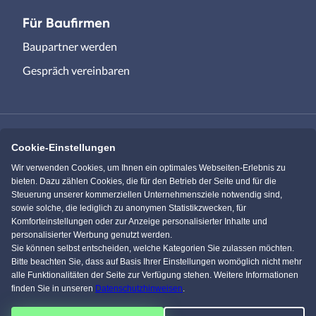
Für Baufirmen
Baupartner werden
Gespräch vereinbaren
Cookie-Einstellungen
Immowelt.de
Bauen.de
Wir verwenden Cookies, um Ihnen ein optimales Webseiten-Erlebnis zu
bieten. Dazu zählen Cookies, die für den Betrieb der Seite und für die
Steuerung unserer kommerziellen Unternehmensziele notwendig sind,
Massivhaus.de
Bungalow.de
sowie solche, die lediglich zu anonymen Statistikzwecken, für
Komforteinstellungen oder zur Anzeige personalisierter Inhalte und
personalisierter Werbung genutzt werden.
Einfamilienhaus.de
Sie können selbst entscheiden, welche Kategorien Sie zulassen möchten.
Bitte beachten Sie, dass auf Basis Ihrer Einstellungen womöglich nicht mehr
alle Funktionalitäten der Seite zur Verfügung stehen. Weitere Informationen
finden Sie in unseren
Datenschutzhinweisen
.
KI Chat
Facebook
Pinterest
Instagram
YouTube