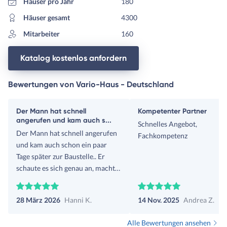
Häuser pro Jahr
180
Häuser gesamt
4300
Mitarbeiter
160
Katalog kostenlos anfordern
Bewertungen von Vario-Haus - Deutschland
Der Mann hat schnell
Kompetenter Partner
angerufen und kam auch s...
Schnelles Angebot,
Der Mann hat schnell angerufen
Fachkompetenz
und kam auch schon ein paar
Tage später zur Baustelle.. Er
schaute es sich genau an, machte
Vorschläge, wie der Anbau zu
realisieren ist. Machte Fotos,
28 März 2026
Hanni K.
14 Nov. 2025
Andrea Z.
hörte sich unsere Vorstellung an
Danach versprach er, alles mit
Alle Bewertungen ansehen
ihrem Architekten zu