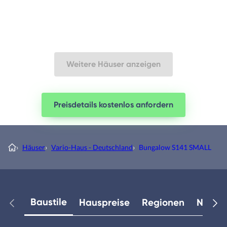
Weitere Häuser anzeigen
Preisdetails kostenlos anfordern
›
Häuser
›
Vario-Haus - Deutschland
›
Bungalow S141 SMALL
Baustile
Hauspreise
Regionen
Neuest