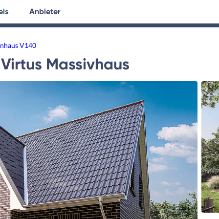
eis
Anbieter
tersuche
Hausplanung
Ratgeber
enhaus V140
Virtus Massivhaus