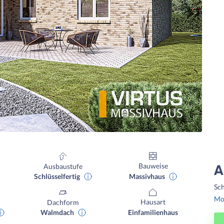
Bauweise
Ausbaustufe
A
Massivhaus
Schlüsselfertig
Sch
Mon
Hausart
Dachform
Einfamilienhaus
Walmdach