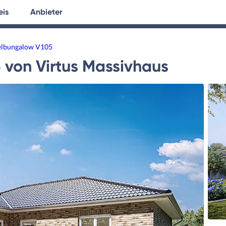
eis
Anbieter
tersuche
Hausplanung
Ratgeber
lbungalow V105
5
von
Virtus Massivhaus