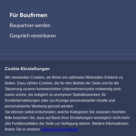
Für Baufirmen
Baupartner werden
Gespräch vereinbaren
Cookie-Einstellungen
Immowelt.de
Bauen.de
Wir verwenden Cookies, um Ihnen ein optimales Webseiten-Erlebnis zu
bieten. Dazu zählen Cookies, die für den Betrieb der Seite und für die
Steuerung unserer kommerziellen Unternehmensziele notwendig sind,
Massivhaus.de
Bungalow.de
sowie solche, die lediglich zu anonymen Statistikzwecken, für
Komforteinstellungen oder zur Anzeige personalisierter Inhalte und
personalisierter Werbung genutzt werden.
Einfamilienhaus.de
Sie können selbst entscheiden, welche Kategorien Sie zulassen möchten.
Bitte beachten Sie, dass auf Basis Ihrer Einstellungen womöglich nicht mehr
alle Funktionalitäten der Seite zur Verfügung stehen. Weitere Informationen
finden Sie in unseren
Datenschutzhinweisen
.