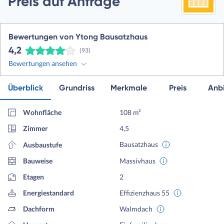
Preis auf Anfrage
Bewertungen von Ytong Bausatzhaus
4,2
(93)
Bewertungen ansehen
Überblick
Grundriss
Merkmale
Preis
Anbi
Wohnfläche
108 m²
Zimmer
4,5
Bausatzhaus
Ausbaustufe
Bauweise
Massivhaus
Etagen
2
Energiestandard
Effizienzhaus 55
Dachform
Walmdach