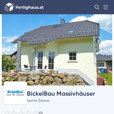
Fertighaus
Logo
Anmelden
BickelBau Massivhäuser
baut Ihr Zuhause
(0)