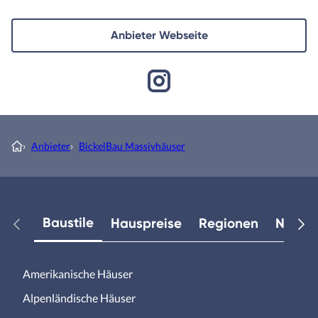
Anbieter Webseite
›
Anbieter
›
BickelBau Massivhäuser
Baustile
Hauspreise
Regionen
Neuest
Amerikanische Häuser
Alpenländische Häuser