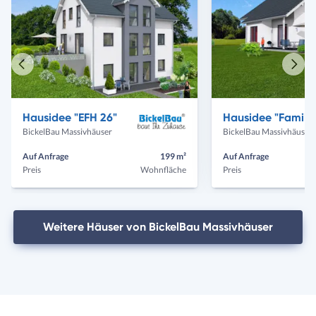
Vorheriges
Näch
Haus
Haus
Hausidee "EFH 26"
Hausidee 
BickelBau Massivhäuser
BickelBau Massivhäuser
Auf Anfrage
199 m²
Auf Anfrage
Preis
Wohnfläche
Preis
Weitere Häuser von BickelBau Massivhäuser