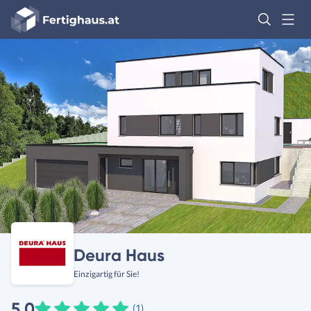
Fertighaus
Logo
Anmelden
Deura Haus
Einzigartig für Sie!
5,0
(1)