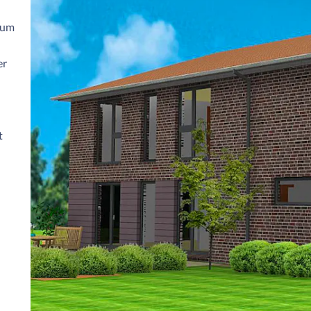
aum
er
t