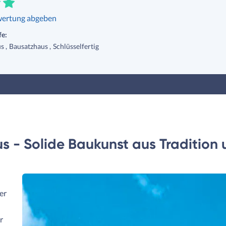
ertung abgeben
fe:
us
Bausatzhaus
Schlüsselfertig
s - Solide Baukunst aus Tradition 
er
r