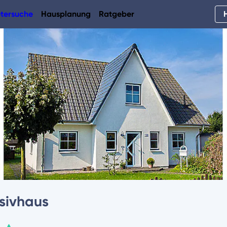
tersuche
Hausplanung
Ratgeber
sivhaus