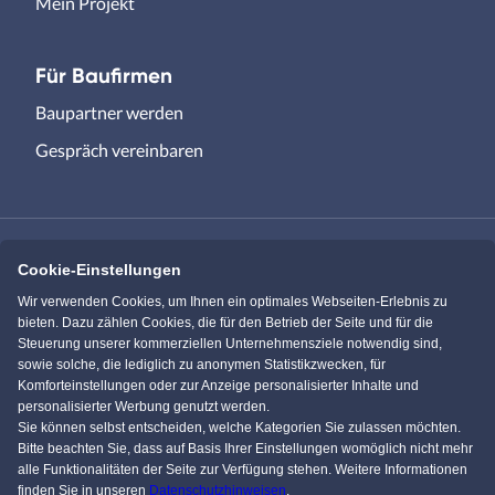
Mein Projekt
Für Baufirmen
Baupartner werden
Gespräch vereinbaren
Cookie-Einstellungen
Immowelt.de
Bauen.de
Wir verwenden Cookies, um Ihnen ein optimales Webseiten-Erlebnis zu
bieten. Dazu zählen Cookies, die für den Betrieb der Seite und für die
Steuerung unserer kommerziellen Unternehmensziele notwendig sind,
Massivhaus.de
Bungalow.de
sowie solche, die lediglich zu anonymen Statistikzwecken, für
Komforteinstellungen oder zur Anzeige personalisierter Inhalte und
personalisierter Werbung genutzt werden.
Einfamilienhaus.de
Sie können selbst entscheiden, welche Kategorien Sie zulassen möchten.
Bitte beachten Sie, dass auf Basis Ihrer Einstellungen womöglich nicht mehr
alle Funktionalitäten der Seite zur Verfügung stehen. Weitere Informationen
finden Sie in unseren
Datenschutzhinweisen
.