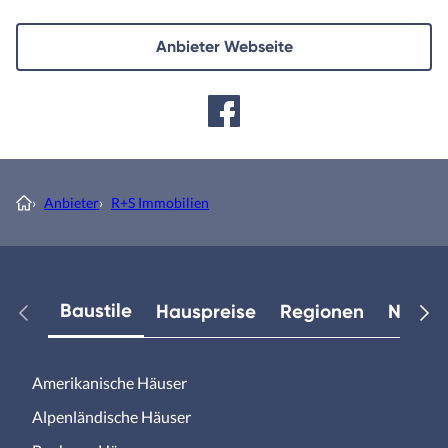
Anbieter Webseite
›
Anbieter
›
R+S Immobilien
Baustile
Hauspreise
Regionen
Neuest
Amerikanische Häuser
Alpenländische Häuser