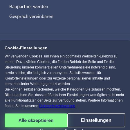
Baupartner werden
Gespräch vereinbaren
Cookie-Einstellungen
Immowelt.de
Bauen.de
Wir verwenden Cookies, um Ihnen ein optimales Webseiten-Erlebnis zu
bieten. Dazu zählen Cookies, die für den Betrieb der Seite und für die
Steuerung unserer kommerziellen Unternehmensziele notwendig sind,
Massivhaus.de
Bungalow.de
sowie solche, die lediglich zu anonymen Statistikzwecken, für
Komforteinstellungen oder zur Anzeige personalisierter Inhalte und
personalisierter Werbung genutzt werden.
Einfamilienhaus.de
Sie können selbst entscheiden, welche Kategorien Sie zulassen möchten.
Bitte beachten Sie, dass auf Basis Ihrer Einstellungen womöglich nicht mehr
alle Funktionalitäten der Seite zur Verfügung stehen. Weitere Informationen
finden Sie in unseren
Datenschutzhinweisen
.
Facebook
Pinterest
Instagram
YouTube
Alle akzeptieren
Einstellungen
4,5
/
5
von über
61604
Kunden
© 1996-2026 pw-Internet Solutions GmbH