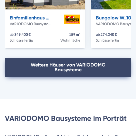
Vorheriges
Näch
Haus
Haus
Einfamilienhaus K_159
Bungalow W_105
VARIODOMO Bausysteme
VARIODOMO Bau
ab 349.400 €
159 m²
ab 274.340 €
Schlüsselfertig
Wohnfläche
Schlüsselfertig
Weitere Häuser von VARIODOMO
Bausysteme
VARIODOMO Bausysteme im Porträt