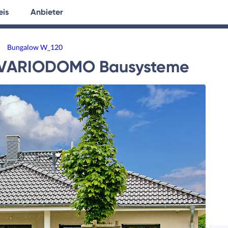
eis
Anbieter
tersuche
Hausplanung
Ratgeber
Bungalow W_120
VARIODOMO Bausysteme