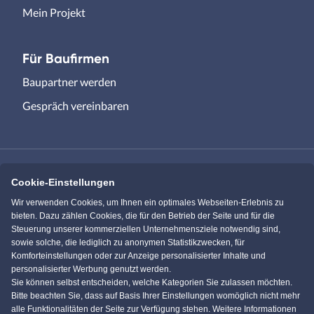
Mein Projekt
Für Baufirmen
Baupartner werden
Gespräch vereinbaren
Cookie-Einstellungen
Immowelt.de
Bauen.de
Wir verwenden Cookies, um Ihnen ein optimales Webseiten-Erlebnis zu
bieten. Dazu zählen Cookies, die für den Betrieb der Seite und für die
Steuerung unserer kommerziellen Unternehmensziele notwendig sind,
Massivhaus.de
Bungalow.de
sowie solche, die lediglich zu anonymen Statistikzwecken, für
Komforteinstellungen oder zur Anzeige personalisierter Inhalte und
personalisierter Werbung genutzt werden.
Einfamilienhaus.de
Sie können selbst entscheiden, welche Kategorien Sie zulassen möchten.
Bitte beachten Sie, dass auf Basis Ihrer Einstellungen womöglich nicht mehr
alle Funktionalitäten der Seite zur Verfügung stehen. Weitere Informationen