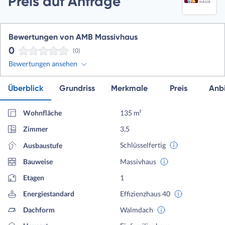
Preis auf Anfrage
Bewertungen von AMB Massivhaus
0
(0)
Bewertungen ansehen
Überblick
Grundriss
Merkmale
Preis
Anbi
Wohnfläche
135 m²
Zimmer
3,5
Schlüsselfertig
Ausbaustufe
Bauweise
Massivhaus
Etagen
1
Energiestandard
Effizienzhaus 40
Dachform
Walmdach