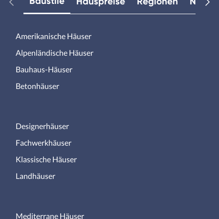
Baustile
Hauspreise
Regionen
Neuest
Amerikanische Häuser
Alpenländische Häuser
Bauhaus-Häuser
Betonhäuser
Designerhäuser
Fachwerkhäuser
Klassische Häuser
Landhäuser
Mediterrane Häuser