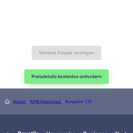
Weitere Häuser anzeigen
Preisdetails kostenlos anfordern
›
Häuser
›
AMB Massivhaus
›
Bungalow 135