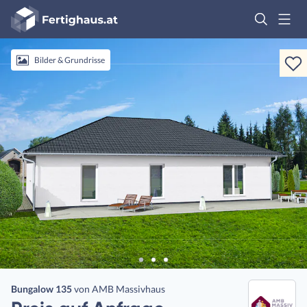
Fertighaus
Logo
Anmelden
Bilder & Grundrisse
Bungalow 135
von
AMB Massivhaus