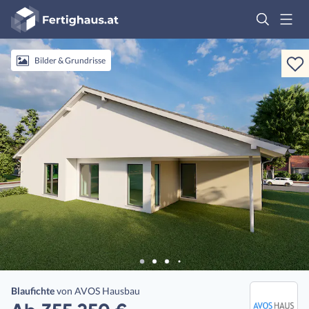
Fertighaus
Logo
Anmelden
Bilder & Grundrisse
Blaufichte
von
AVOS Hausbau