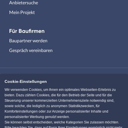
Anbietersuche
Mein Projekt
Für Baufirmen
Baupartner werden
Gespräch vereinbaren
Cookie-Einstellungen
Immowelt.de
Bauen.de
Wir verwenden Cookies, um Ihnen ein optimales Webseiten-Erlebnis zu
bieten. Dazu zählen Cookies, die für den Betrieb der Seite und für die
Steuerung unserer kommerziellen Unternehmensziele notwendig sind,
Massivhaus.de
Bungalow.de
sowie solche, die lediglich zu anonymen Statistikzwecken, für
Komforteinstellungen oder zur Anzeige personalisierter Inhalte und
personalisierter Werbung genutzt werden.
Einfamilienhaus.de
Sie können selbst entscheiden, welche Kategorien Sie zulassen möchten.
Bitte beachten Sie, dass auf Basis Ihrer Einstellungen womöglich nicht mehr