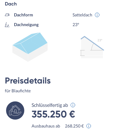
Dach
Dachform
Satteldach
Dachneigung
23°
23º
Preisdetails
für Blaufichte
Schlüsselfertig ab
355.250 €
Ausbauhaus ab
268.250 €