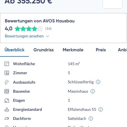
Ab 355.250 €
Bewertungen von AVOS Hausbau
4,0
(14)
Bewertungen ansehen
Überblick
Grundriss
Merkmale
Preis
Anbi
Wohnfläche
145 m²
Zimmer
5
Schlüsselfertig
Ausbaustufe
Bauweise
Massivhaus
Etagen
1
Energiestandard
Effizienzhaus 55
Dachform
Satteldach