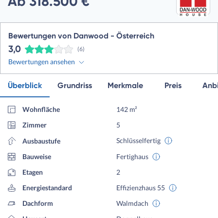
Ab 318.500 €
Bewertungen von Danwood - Österreich
3,0
(6)
Bewertungen ansehen
Überblick
Grundriss
Merkmale
Preis
Anbi
Wohnfläche
142 m²
Zimmer
5
Schlüsselfertig
Ausbaustufe
Bauweise
Fertighaus
Etagen
2
Energiestandard
Effizienzhaus 55
Dachform
Walmdach