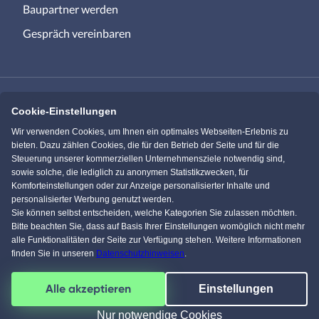
Baupartner werden
Gespräch vereinbaren
Cookie-Einstellungen
Immowelt.de
Bauen.de
Wir verwenden Cookies, um Ihnen ein optimales Webseiten-Erlebnis zu
bieten. Dazu zählen Cookies, die für den Betrieb der Seite und für die
Steuerung unserer kommerziellen Unternehmensziele notwendig sind,
Massivhaus.de
Bungalow.de
sowie solche, die lediglich zu anonymen Statistikzwecken, für
Komforteinstellungen oder zur Anzeige personalisierter Inhalte und
personalisierter Werbung genutzt werden.
Einfamilienhaus.de
Sie können selbst entscheiden, welche Kategorien Sie zulassen möchten.
Bitte beachten Sie, dass auf Basis Ihrer Einstellungen womöglich nicht mehr
alle Funktionalitäten der Seite zur Verfügung stehen. Weitere Informationen
finden Sie in unseren
Datenschutzhinweisen
.
Facebook
Pinterest
Instagram
YouTube
Alle akzeptieren
Einstellungen
4,5
/
5
von über
61604
Kunden
© 1996-2026 pw-Internet Solutions GmbH
Nur notwendige Cookies