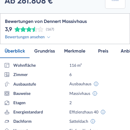
Ab 261.808 €
Bewertungen von Dennert Massivhaus
3,9
(167)
Bewertungen ansehen
Überblick
Grundriss
Merkmale
Preis
Anbi
Wohnfläche
116 m²
Zimmer
6
Ausbauhaus
Ausbaustufe
Bauweise
Massivhaus
Etagen
2
Energiestandard
Effizienzhaus 40
Dachform
Satteldach