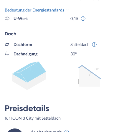
Bedeutung der Energiestandards
U-Wert
0,15
Dach
Dachform
Satteldach
Dachneigung
30°
30º
Preisdetails
für ICON 3 City mit Satteldach
Ausbauhaus ab