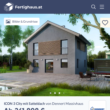
Fertighaus
Logo
Anmelden
Bilder & Grundrisse
ICON 3 City mit Satteldach
von
Dennert Massivhaus