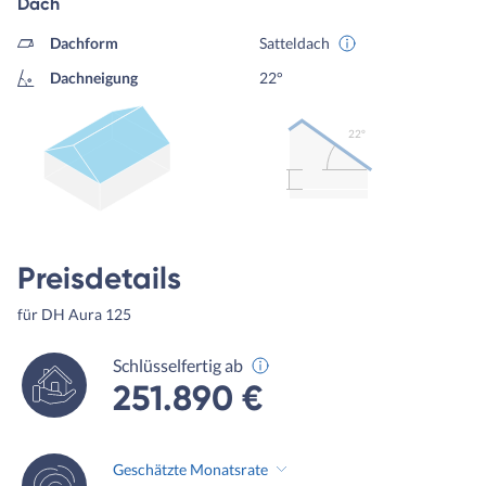
Dach
Dachform
Satteldach
Dachneigung
22°
22º
Preisdetails
für DH Aura 125
Schlüsselfertig ab
251.890 €
Geschätzte Monatsrate