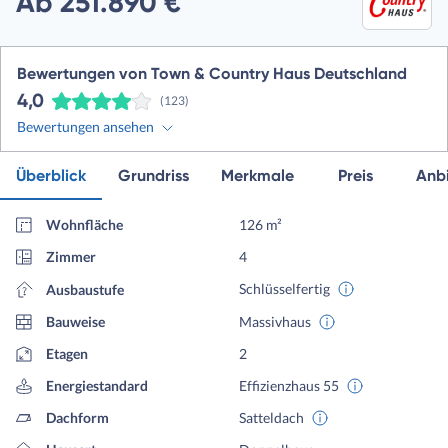
Ab 251.890 €
Bewertungen von Town & Country Haus Deutschland
4,0
(123)
Bewertungen ansehen
Überblick
Grundriss
Merkmale
Preis
Anbi
Wohnfläche
126 m²
Zimmer
4
Schlüsselfertig
Ausbaustufe
Bauweise
Massivhaus
Etagen
2
Energiestandard
Effizienzhaus 55
Dachform
Satteldach