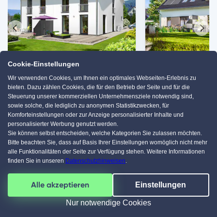
Vorheriges
Näch
Haus
Haus
DH Aura 125
DH Behringen 116
Cookie-Einstellungen
Town & Country Haus Deutschland
Town & Country Haus Deut
Wir verwenden Cookies, um Ihnen ein optimales Webseiten-Erlebnis zu
bieten. Dazu zählen Cookies, die für den Betrieb der Seite und für die
ab 251.890 €
126 m²
ab 230.950 €
Steuerung unserer kommerziellen Unternehmensziele notwendig sind,
Schlüsselfertig
Wohnfläche
Schlüsselfertig
sowie solche, die lediglich zu anonymen Statistikzwecken, für
Komforteinstellungen oder zur Anzeige personalisierter Inhalte und
personalisierter Werbung genutzt werden.
Sie können selbst entscheiden, welche Kategorien Sie zulassen möchten.
Weitere Häuser von Town & Country Haus
Bitte beachten Sie, dass auf Basis Ihrer Einstellungen womöglich nicht mehr
Deutschland
alle Funktionalitäten der Seite zur Verfügung stehen. Weitere Informationen
finden Sie in unseren
Datenschutzhinweisen
.
Alle akzeptieren
Einstellungen
KI Chat
Nur notwendige Cookies