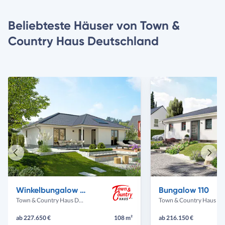
Beliebteste Häuser von Town &
Country Haus Deutschland
Vorheriges
Näch
Haus
Haus
Winkelbungalow 108
Bungalow 110
Town & Country Haus Deutschland
Town & Country Haus Deut
ab 227.650 €
108 m²
ab 216.150 €