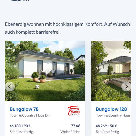
Ebenerdig wohnen mit hochklassigem Komfort. Auf Wunsch
auch komplett barrierefrei.
Vorheriges
Näch
Haus
Haus
Bungalow 78
Bungalow 128
Town & Country Haus Deutschland
Town & Country Haus Deut
ab 180.190 €
77 m²
ab 269.150 €
Schlüsselfertig
Wohnfläche
Schlüsselfertig