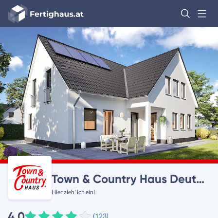
Fertighaus
Logo
Anmelden
Town & Country Haus Deutschland
Hier zieh' ich ein!
4,0
(123)