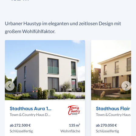
Urbaner Haustyp im eleganten und zeitlosen Design mit
großem Wohlfühlfaktor.
Vorheriges
Näch
Haus
Haus
Stadthaus Aura 136
Stadthaus Flair 15
Town & Country Haus Deutschland
Town & Country Haus Deut
ab 272.500 €
135 m²
ab 270.050 €
Schlüsselfertig
Wohnfläche
Schlüsselfertig