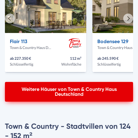
Vorheriges
Näch
Haus
Haus
Flair 113
Bodensee 129
Town & Country Haus Deutschland
Town & Country Haus Deut
ab 227.350 €
112 m²
ab 245.590 €
Schlüsselfertig
Wohnfläche
Schlüsselfertig
Weitere Häuser von Town & Country Haus
Deutschland
Town & Country - Stadtvillen von 124
- 152 m²