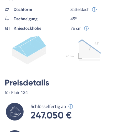
Dachform
Satteldach
Dachneigung
45°
Kniestockhöhe
76 cm
45º
76 cm
Preisdetails
für Flair 134
Schlüsselfertig ab
247.050 €