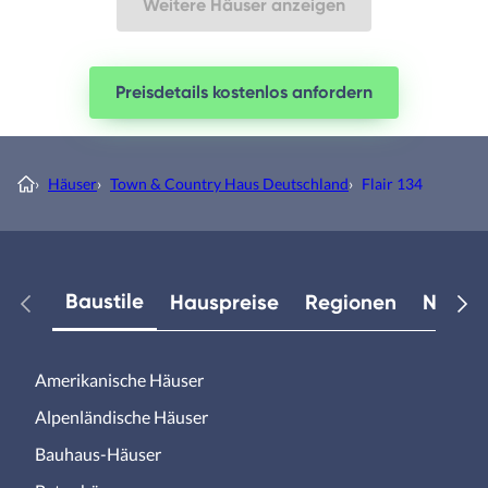
Weitere Häuser anzeigen
Preisdetails kostenlos anfordern
›
Häuser
›
Town & Country Haus Deutschland
›
Flair 134
Baustile
Hauspreise
Regionen
Neuest
Amerikanische Häuser
Alpenländische Häuser
Bauhaus-Häuser