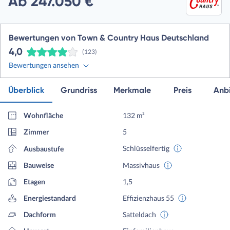
Ab 247.050 €
Bewertungen von Town & Country Haus Deutschland
4,0
(123)
Bewertungen ansehen
Überblick
Grundriss
Merkmale
Preis
Anbi
Wohnfläche
132 m²
Zimmer
5
Schlüsselfertig
Ausbaustufe
Bauweise
Massivhaus
Etagen
1,5
Energiestandard
Effizienzhaus 55
Dachform
Satteldach