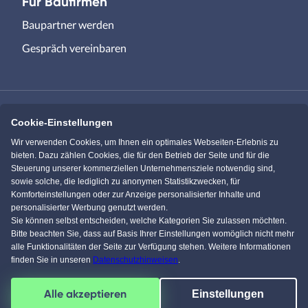
Für Baufirmen
Baupartner werden
Gespräch vereinbaren
Cookie-Einstellungen
Immowelt.de
Bauen.de
Wir verwenden Cookies, um Ihnen ein optimales Webseiten-Erlebnis zu
bieten. Dazu zählen Cookies, die für den Betrieb der Seite und für die
Steuerung unserer kommerziellen Unternehmensziele notwendig sind,
Massivhaus.de
Bungalow.de
sowie solche, die lediglich zu anonymen Statistikzwecken, für
Komforteinstellungen oder zur Anzeige personalisierter Inhalte und
personalisierter Werbung genutzt werden.
Einfamilienhaus.de
Sie können selbst entscheiden, welche Kategorien Sie zulassen möchten.
Bitte beachten Sie, dass auf Basis Ihrer Einstellungen womöglich nicht mehr
alle Funktionalitäten der Seite zur Verfügung stehen. Weitere Informationen
finden Sie in unseren
Datenschutzhinweisen
.
Facebook
Pinterest
Instagram
YouTube
Alle akzeptieren
Einstellungen
4,5
/
5
von über
61604
Kunden