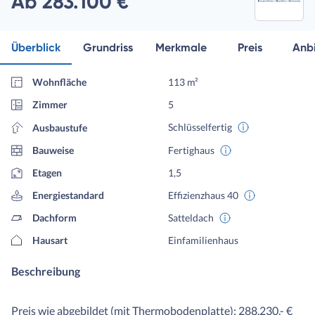
Ab 283.100 €
Überblick
Grundriss
Merkmale
Preis
Anbi
Wohnfläche
113 m²
Zimmer
5
Schlüsselfertig
Ausbaustufe
Bauweise
Fertighaus
Etagen
1,5
Energiestandard
Effizienzhaus 40
Dachform
Satteldach
Hausart
Einfamilienhaus
Beschreibung
Preis wie abgebildet (mit Thermobodenplatte): 288.230,- €