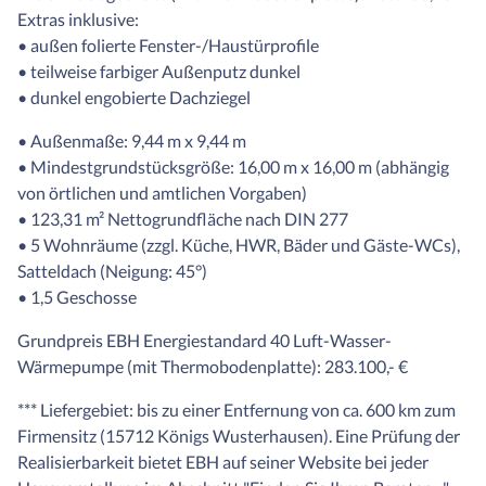
Extras inklusive:
• außen folierte Fenster-/Haustürprofile
• teilweise farbiger Außenputz dunkel
• dunkel engobierte Dachziegel
• Außenmaße: 9,44 m x 9,44 m
• Mindestgrundstücksgröße: 16,00 m x 16,00 m (abhängig
von örtlichen und amtlichen Vorgaben)
• 123,31 m² Nettogrundfläche nach DIN 277
• 5 Wohnräume (zzgl. Küche, HWR, Bäder und Gäste-WCs),
Satteldach (Neigung: 45°)
• 1,5 Geschosse
Grundpreis EBH Energiestandard 40 Luft-Wasser-
Wärmepumpe (mit Thermobodenplatte): 283.100,- €
*** Liefergebiet: bis zu einer Entfernung von ca. 600 km zum
Firmensitz (15712 Königs Wusterhausen). Eine Prüfung der
Realisierbarkeit bietet EBH auf seiner Website bei jeder